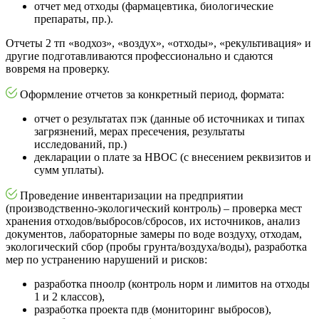
отчет мед отходы (фармацевтика, биологические
препараты, пр.).
Отчеты 2 тп «водхоз», «воздух», «отходы», «рекультивация» и
другие подготавливаются профессионально и сдаются
вовремя на проверку.
Оформление отчетов за конкретный период, формата:
отчет о результатах пэк (данные об источниках и типах
загрязнений, мерах пресечения, результаты
исследований, пр.)
декларации о плате за НВОС (с внесением реквизитов и
сумм уплаты).
Проведение инвентаризации на предприятии
(производственно-экологический контроль) – проверка мест
хранения отходов/выбросов/сбросов, их источников, анализ
документов, лабораторные замеры по воде воздуху, отходам,
экологический сбор (пробы грунта/воздуха/воды), разработка
мер по устранению нарушений и рисков:
разработка пноолр (контроль норм и лимитов на отходы
1 и 2 классов),
разработка проекта пдв (мониторинг выбросов),