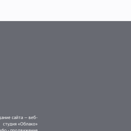
дание сайта —
веб-
студия «Облако»
udio
- продвижение