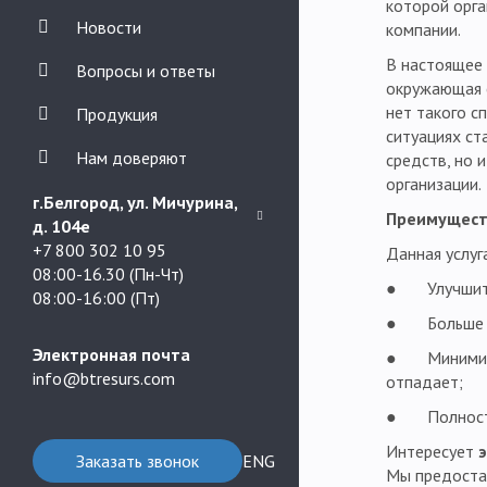
которой орга
Новости
компании.
В настоящее 
Вопросы и ответы
окружающая с
нет такого с
Продукция
ситуациях ст
Нам доверяют
средств, но 
организации.
г.Белгород, ул. Мичурина,
Преимуществ
д. 104е
+7 800 302 10 95
Данная услуг
08:00-16.30 (Пн-Чт)
● Улучшить 
08:00-16:00 (Пт)
● Больше вр
Электронная почта
● Минимизир
info@btresurs.com
отпадает;
● Полностью
Интересует
Заказать звонок
ENG
Мы предостав