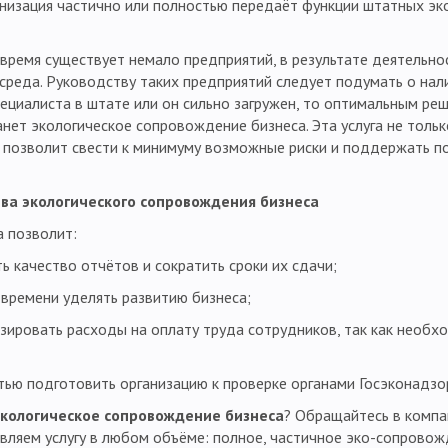
низация частично или полностью передаёт функции штатных эк
время существует немало предприятий, в результате деятельно
реда. Руководству таких предприятий следует подумать о нали
пециалиста в штате или он сильно загружен, то оптимальным р
анет экологическое сопровождение бизнеса. Эта услуга не толь
и позволит свести к минимуму возможные риски и поддержать
а экологического сопровождения бизнеса
а позволит:
качество отчётов и сократить сроки их сдачи;
емени уделять развитию бизнеса;
овать расходы на оплату труда сотрудников, так как необхо
 подготовить организацию к проверке органами Госэконадзо
экологическое сопровождение бизнеса
? Обращайтесь в комп
ляем услугу в любом объёме: полное, частичное эко-сопровож