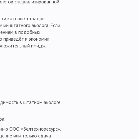
ологов специализированной
сти которых страдает
чии штатного эколога. Если
ешением в подобных
ко приведёт к экономии
 положительный имидж
димость в штатном экологе
ра.
анию ООО «Белтехноресурс».
дение или только сдача