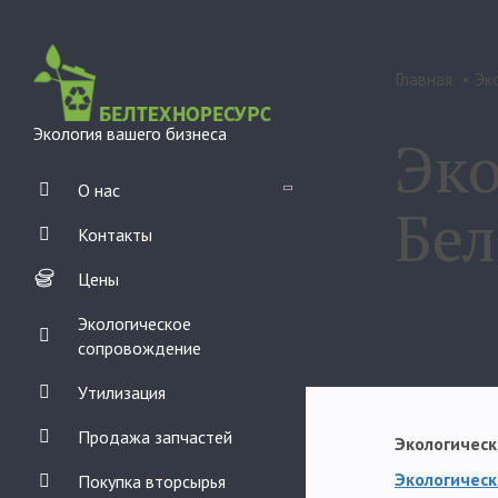
Главная
Эк
Экология вашего бизнеса
Эко
О нас
Лицензии
Бел
Контакты
Отзывы
Цены
Экологическое
сопровождение
Утилизация
Продажа запчастей
Экологическ
Экологическ
Покупка вторсырья