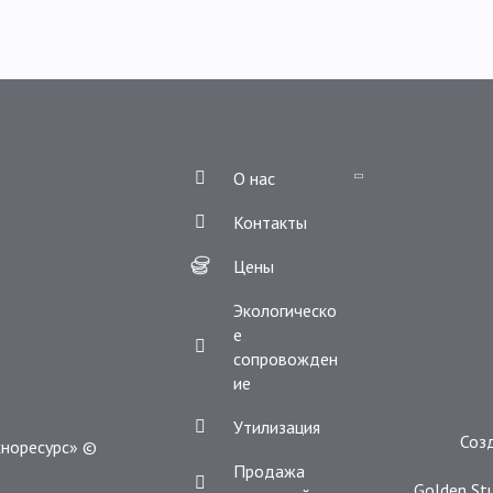
Лицензии
О нас
Отзывы
Контакты
Цены
Экологическо
е
сопровожден
ие
Утилизация
Соз
норесурс» ©
Продажа
Golden St