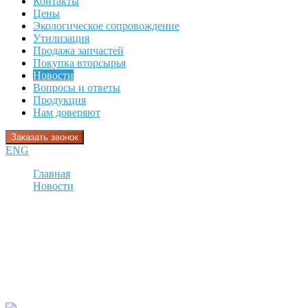
Контакты
Цены
Экологическое сопровождение
Утилизация
Продажа запчастей
Покупка вторсырья
Новости
Вопросы и ответы
Продукция
Нам доверяют
Заказать звонок
ENG
Главная
Новости
г.Короча. Посвящение в зеленые пионеры полномочного
представителя Президента РФ в Центральном
федеральном округе А.Д.Беглова и губернатора
Белгородской области Е.С. Савченко
г.Короча. Посвящение в зеленые пионеры полномочного
представителя Президента РФ в Центральном федеральном
округе А.Д.Беглова и губернатора Белгородской области Е.С.
Савченко