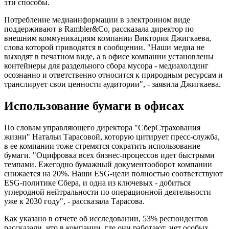
эти способы.
Потребление медиаинформации в электронном виде
поддерживают в Rambler&Co, рассказала директор по
внешним коммуникациям компании Виктория Джигкаева,
слова которой приводятся в сообщении. "Наши медиа не
выходят в печатном виде, а в офисе компании установлены
контейнеры для раздельного сбора мусора - медиахолдинг
осознанно и ответственно относится к природным ресурсам и
транслирует свои ценности аудитории", - заявила Джигкаева.
Использование бумаги в офисах
По словам управляющего директора "СберСтрахования
жизни" Натальи Тарасовой, которую цитирует пресс-служба,
в ее компании тоже стремятся сократить использование
бумаги. "Оцифровка всех бизнес-процессов идет быстрыми
темпами. Ежегодно бумажный документооборот компании
снижается на 20%. Наши ESG-цели полностью соответствуют
ESG-политике Сбера, и одна из ключевых - добиться
углеродной нейтральности по операционной деятельности
уже к 2030 году", - рассказала Тарасова.
Как указано в отчете об исследовании, 53% респондентов
рассказали, что в компании, где они работают, нет особых