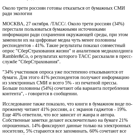
Около трети россиян готовы отказаться от бумажных СМИ
ради экологии
МОСКВА, 27 октября. /ТАСС/. Около трети россиян (34%)
перестали пользоваться бумажными источниками
информации ради сохранения окружающей среды, при этом
заменили их на цифровые медиа чуть менее половины
респондентов - 41%. Такие результаты показал совместный
опрос "СберСтрахования жизни" и аналитиков медиахолдинга
Rambler&Co, о результатах которого ТАСС рассказали в пресс-
службе "СберСтрахования".
"34% участников опроса уже постепенно отказываются от
бумаги. Для этого 41% респондентов получают информацию
из электронных СМИ и всего 5% - из печатной прессы.
Больше половины (54%) сочетают оба варианта потребления
контента", - говорится в сообщении.
Исследование также показало, что книги в бумажном виде по-
прежнему читают 41% россиян, а с экранов гаджетов - 19%.
Еще 40% ответили, что все зависит от жанра и автора.
Собственные заметки делают исключительно на бумаге 21%
опрошенных. 14% фиксируют данные только на электронных
носителях, 5% стараются все запоминать. 60% сочетают все